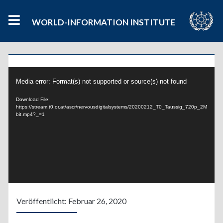
WORLD-INFORMATION INSTITUTE
Video
Media error: Format(s) not supported or source(s) not found
Player
Download File:
https://stream.t0.or.at/ascr/nervousdigitalsystems/20200212_T0_Taussig_720p_2M
bit.mp4?_=1
Veröffentlicht: Februar 26, 2020