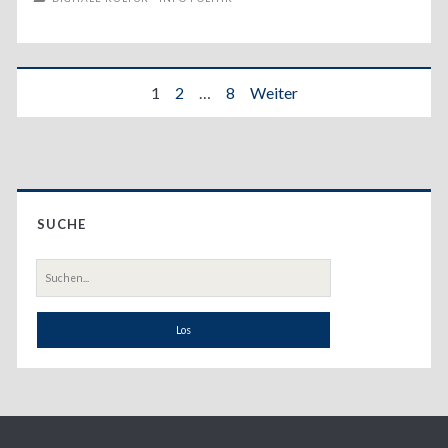
Algorithmic
Condition
Seitennummerierung
1
2
…
8
Weiter
der
Beiträge
Primary
SUCHE
Sidebar
Suche
nach: