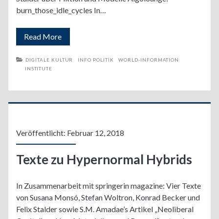
burn_those_idle_cycles In…
Leben
Read More
in
DIGITALE KULTUR
INFO POLITIK
WORLD-INFORMATION
INSTITUTE
algorithmischen
Welten
Veröffentlicht: Februar 12, 2018
Texte zu Hypernormal Hybrids
In Zusammenarbeit mit springerin magazine: Vier Texte
von Susana Monsó, Stefan Woltron, Konrad Becker und
Felix Stalder sowie S.M. Amadae’s Artikel „Neoliberal