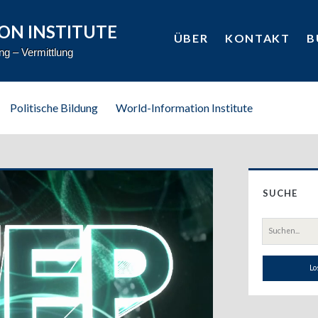
ON INSTITUTE
ÜBER
KONTAKT
B
ung – Vermittlung
Politische Bildung
World-Information Institute
Prim
SUCHE
Side
Suche
nach: