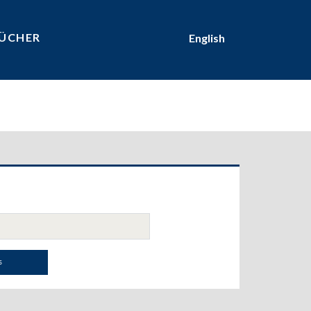
ÜCHER
English
ary
bar