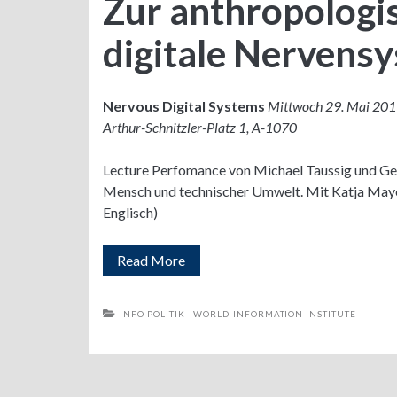
Zur anthropologis
digitale Nervens
Nervous Digital Systems
Mittwoch 29. Mai 2019 
Arthur-Schnitzler-Platz 1, A-1070
Lecture Perfomance von Michael Taussig und Ges
Mensch und technischer Umwelt. Mit Katja Mayer, 
Englisch)
Zur
Read More
anthropologischen
INFO POLITIK
WORLD-INFORMATION INSTITUTE
Sicht
auf
digitale