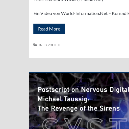
Ein Video von World-Information.Net – Konrad B
Video:
Read More
Zivilisation,
INFO POLITIK
Technologie
und
Bewusstsein