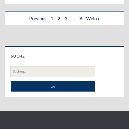
Seitennummerierung
Previous
1
2
3
…
9
Weiter
der
Beiträge
Primary
SUCHE
Sidebar
Suche
nach: