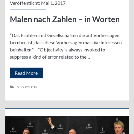
Veröffentlicht: Mai 1, 2017
Malen nach Zahlen – in Worten
“Das Problem mit Gesellschaften die auf Vorhersagen
beruhen ist, dass diese Vorhersagen massive Interessen
beinhalten.” “Objectivity is always invoked to
suppress a kind of error related to the…
Malen
Read More
nach
INFO POLITIK
Zahlen
–
in
Worten