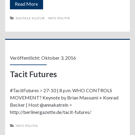
Painted
Read More
by
DIGITALE KULTUR
INFO POLITIK
Numbers
Installation
Veröffentlicht: Oktober 3, 2016
Tacit Futures
#TacitFutures > 27-10 | 8 p.m. WHO CONTROLS
MOVEMENT? Keynote by Brian Massumi + Konrad
Becker | Host @annakatrein >
http://berlinergazette.de/tacit-futures/
INFO POLITIK